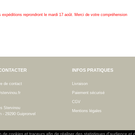
es expéditions reprondront le mardi 17 août. Merci de votre compréhension
CONTACTER
INFOS PRATIQUES
re de contact
Livraison
stervinou.fr
Paiement sécurisé
CGV
es Stervinou
Mentions légales
n - 29290 Guipronvel
on de cookies et traceurs afin de réaliser des statistiques d'audience et 