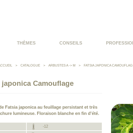
THÈMES
CONSEILS
PROFESSIO
ACCUEIL
>
CATALOGUE
>
ARBUSTES A -> M
>
FATSIA JAPONICA CAMOUFLAG
a japonica Camouflage
e Fatsia japonica au feuillage persistant et très
chure lumineuse. Floraison blanche en fin d'été.
-12