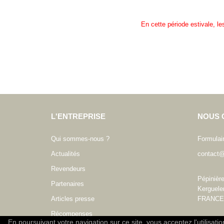
En cette période estivale, l
L'ENTREPRISE
NOUS 
Qui sommes-nous ?
Formulai
Actualités
contact@
Revendeurs
Pépinièr
Partenaires
Kerguele
Articles presse
FRANCE
Récompenses
En poursuivant votre navigation sur ce site, vous acceptez l'utilisati