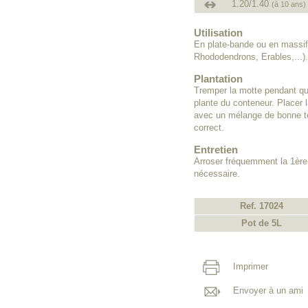
1.20/1.40
(à 10 ans)
Utilisation
En plate-bande ou en massif
Rhododendrons, Erables,...).
Plantation
Tremper la motte pendant que
plante du conteneur. Placer l
avec un mélange de bonne te
correct.
Entretien
Arroser fréquemment la 1ère
nécessaire.
Ref. 17024
Pot de 5L
Imprimer
Envoyer à un ami