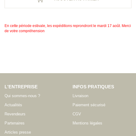
En cette période estivale, les expéditions reprondront le mardi 17 août. Merci
de votre compréhension
L'ENTREPRISE
INFOS PRATIQUES
Qui sommes-nous ?
Livraison
Actualités
Paiement sécurisé
Revendeurs
CGV
Partenaires
Mentions légales
Articles presse