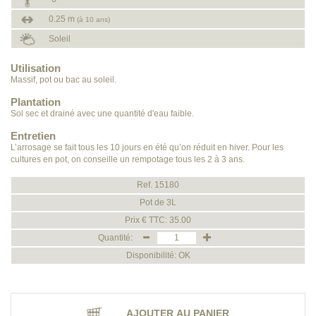
0.25 m
(à 10 ans)
Soleil
Utilisation
Massif, pot ou bac au soleil.
Plantation
Sol sec et drainé avec une quantité d'eau faible.
Entretien
L’arrosage se fait tous les 10 jours en été qu’on réduit en hiver. Pour les
cultures en pot, on conseille un rempotage tous les 2 à 3 ans.
Ref. 15180
Pot de 3L
Prix € TTC: 35.00
Quantité:
Disponibilité: OK
AJOUTER AU PANIER