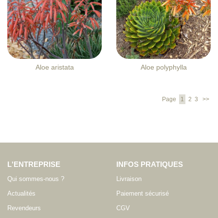
Aloe aristata
Aloe polyphylla
Page
1
2
3
>>
L'ENTREPRISE
INFOS PRATIQUES
Qui sommes-nous ?
Livraison
Actualités
Paiement sécurisé
Revendeurs
CGV