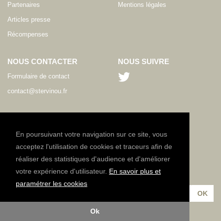
Partenaires
Mentions légales
Articles presse
Récompenses
NOUS CONTACTER
NOUS SUIVRE
Formulaire de contact
contact@stervinou.fr
LANGUE
FR
En poursuivant votre navigation sur ce site, vous
acceptez l'utilisation de cookies et traceurs afin de
réaliser des statistiques d'audience et d'améliorer
NEWSLETTER
votre expérience d'utilisateur.
En savoir plus et
Inscrivez-vous à notre lettre d'information :
paramétrer les cookies
Ok