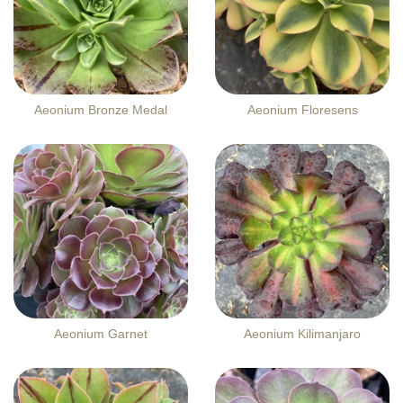
Aeonium Bronze Medal
Aeonium Floresens
Aeonium Garnet
Aeonium Kilimanjaro