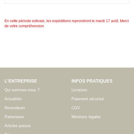
En cette période estivale, les expéditions reprondront le mardi 17 août. Merci
de votre compréhension
L'ENTREPRISE
INFOS PRATIQUES
Qui sommes-nous ?
Livraison
Actualités
Paiement sécurisé
Revendeurs
CGV
Partenaires
Mentions légales
Articles presse