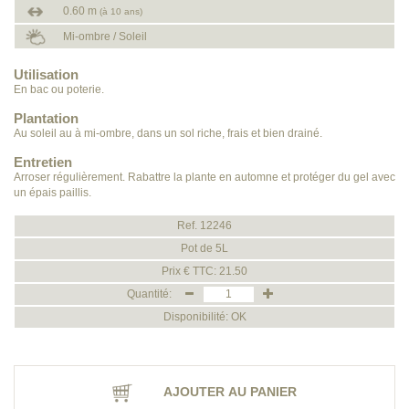
0.60 m
(à 10 ans)
Mi-ombre / Soleil
Utilisation
En bac ou poterie.
Plantation
Au soleil au à mi-ombre, dans un sol riche, frais et bien drainé.
Entretien
Arroser régulièrement. Rabattre la plante en automne et protéger du gel avec
un épais paillis.
Ref. 12246
Pot de 5L
Prix € TTC: 21.50
Quantité:
Disponibilité: OK
AJOUTER AU PANIER