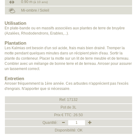
0.90 m
(à 10 ans)
Mi-ombre / Soleil
Utilisation
En plate-bande ou en massifs associées aux plantes de terre de bruyère
(Azalées, Rhododendrons, Erables,...).
Plantation
Les Kalmias ont besoin d'un sol acide, frais mais bien drainé. Tremper la
motte pendant quelques minutes dans un récipient plein d'eau. Sortir la
plante du conteneur. Placer la motte sur un lit de terre meuble et de terreau.
Combler avec un mélange de bonne terre et de terreau. Arroser pour assurer
un tassement correct.
Entretien
Arroser fréquemment la 1ère année. Ces arbustes n'apprécient pas l'excès
d'engrais. N'apporter que si nécessaire.
Ref. 17132
Pot de 3L
Prix € TTC: 26.50
Quantité:
Disponibilité: OK