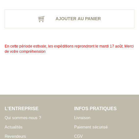
AJOUTER AU PANIER
En cette période estivale, les expéditions reprondront le mardi 17 août. Merci
de votre compréhension
L'ENTREPRISE
INFOS PRATIQUES
Qui sommes-nous ?
Livraison
Actualités
Paiement sécurisé
Revendeurs
CGV