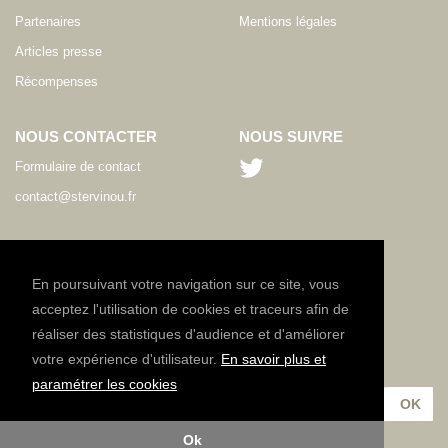
Partenaires
Mentions légales
Articles presse
Récompenses
NOUS CONTACTER
NOUS SUIVRE
Formulaire de contact
contact@stervinou.fr
LANGUE
FR
En poursuivant votre navigation sur ce site, vous
acceptez l'utilisation de cookies et traceurs afin de
réaliser des statistiques d'audience et d'améliorer
NEWSLETTER
votre expérience d'utilisateur.
En savoir plus et
Inscrivez-vous à notre lettre d'information :
paramétrer les cookies
Ok