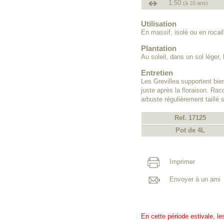
1.50
(à 10 ans)
Utilisation
En massif, isolé ou en rocail
Plantation
Au soleil, dans un sol léger, 
Entretien
Les Grevillea supportent bie
juste après la floraison. Rac
arbuste régulièrement taillé s
Ref. 17125
Pot de 4L
Imprimer
Envoyer à un ami
En cette période estivale, l