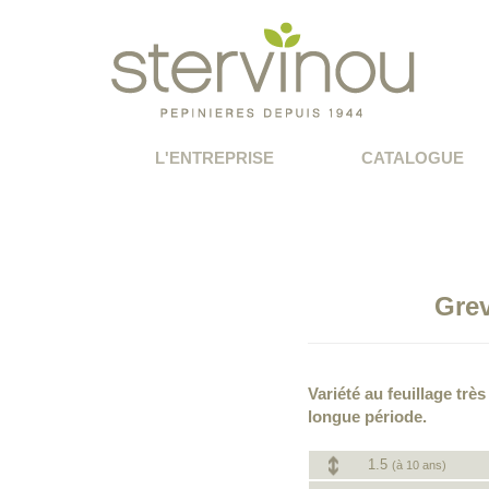
L'ENTREPRISE
CATALOGUE
Gre
Variété au feuillage trè
longue période.
1.5
(à 10 ans)