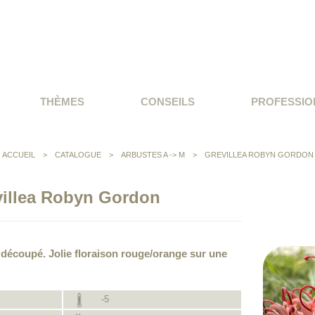
THÈMES
CONSEILS
PROFESSIO
ACCUEIL
>
CATALOGUE
>
ARBUSTES A -> M
>
GREVILLEA ROBYN GORDON
villea Robyn Gordon
s découpé. Jolie floraison rouge/orange sur une
-5