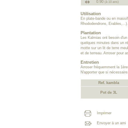
0.90
(à 10 ans)
Utilisation
En plate-bande ou en massif
Rhododendrons, Erables,...).
Plantation
Les Kalmias ont besoin d'un 
quelques minutes dans un réci
motte sur un lit de terre me
et de terreau. Arroser pour 
Entretien
Arroser fréquemment la 1ère 
N'apporter que si nécessaire
Ref. kambla
Pot de 3L
Imprimer
Envoyer à un ami