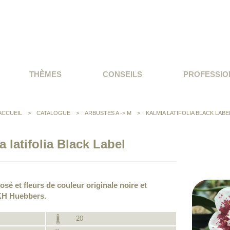
THÈMES
CONSEILS
PROFESSIO
ACCUEIL
>
CATALOGUE
>
ARBUSTES A -> M
>
KALMIA LATIFOLIA BLACK LABE
a latifolia Black Label
osé et fleurs de couleur originale noire et
KH Huebbers.
-20