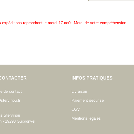
es expéditions reprondront le mardi 17 août. Merci de votre compréhension
CONTACTER
INFOS PRATIQUES
re de contact
Livraison
stervinou.fr
Paiement sécurisé
CGV
es Stervinou
Mentions légales
n - 29290 Guipronvel