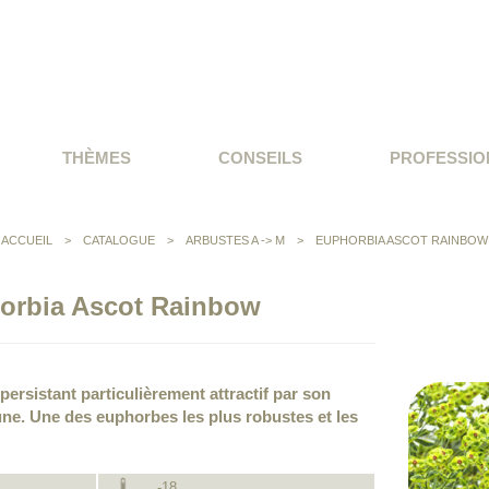
THÈMES
CONSEILS
PROFESSIO
ACCUEIL
>
CATALOGUE
>
ARBUSTES A -> M
>
EUPHORBIA ASCOT RAINBOW
orbia Ascot Rainbow
 persistant particulièrement attractif par son
une. Une des euphorbes les plus robustes et les
-18