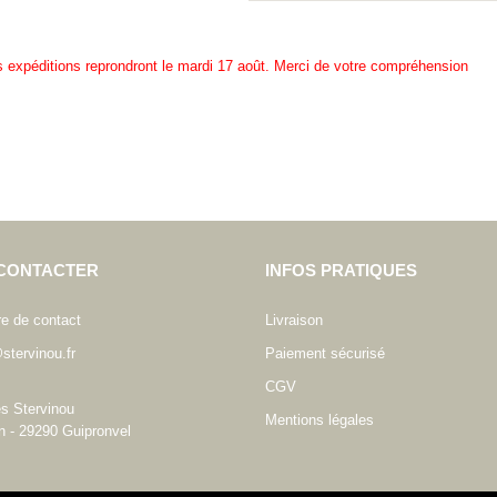
es expéditions reprondront le mardi 17 août. Merci de votre compréhension
CONTACTER
INFOS PRATIQUES
re de contact
Livraison
stervinou.fr
Paiement sécurisé
CGV
es Stervinou
Mentions légales
n - 29290 Guipronvel