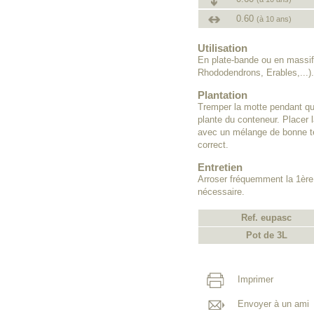
0.60
(à 10 ans)
Utilisation
En plate-bande ou en massif
Rhododendrons, Erables,...).
Plantation
Tremper la motte pendant que
plante du conteneur. Placer l
avec un mélange de bonne te
correct.
Entretien
Arroser fréquemment la 1ère
nécessaire.
Ref. eupasc
Pot de 3L
Imprimer
Envoyer à un ami