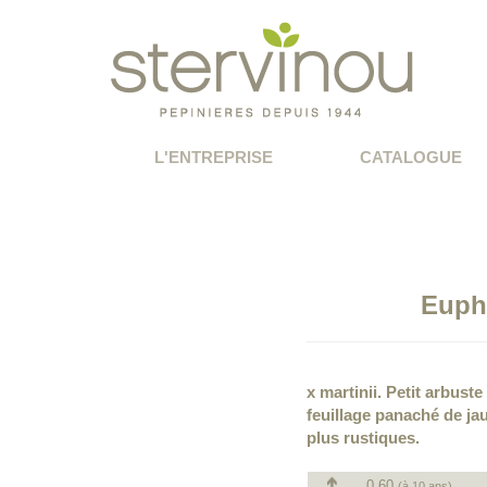
L'ENTREPRISE
CATALOGUE
Euph
x martinii. Petit arbuste
feuillage panaché de ja
plus rustiques.
0.60
(à 10 ans)