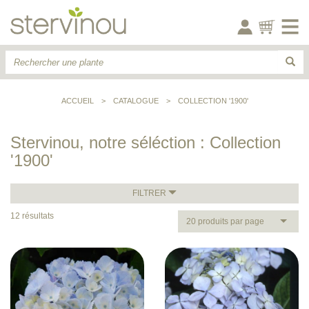
ACCUEIL
>
CATALOGUE
>
COLLECTION '1900'
Stervinou, notre séléction : Collection
'1900'
FILTRER
12 résultats
20 produits par page