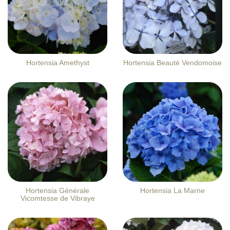
Hortensia Amethyst
Hortensia Beauté Vendomoise
Hortensia Générale
Hortensia La Marne
Vicomtesse de Vibraye