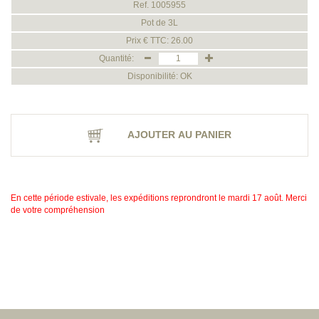
Ref. 1005955
Pot de 3L
Prix € TTC: 26.00
Quantité:
Disponibilité: OK
AJOUTER AU PANIER
En cette période estivale, les expéditions reprondront le mardi 17 août. Merci
de votre compréhension